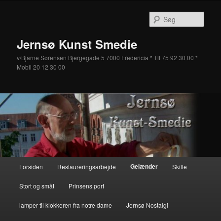
Fortsæt
til
Søg
primært
indhold
Jernsø Kunst Smedie
v/Bjarne Sørensen Bjergegade 5 7000 Fredericia * Tlf 75 92 30 00 *
Mobil 20 12 30 00
Hovedmenu
Gelænder
Forsiden
Restaureringsarbejde
Skilte
Stort og småt
Prinsens port
lamper til klokkeren fra notre dame
Jernsø Nostalgi