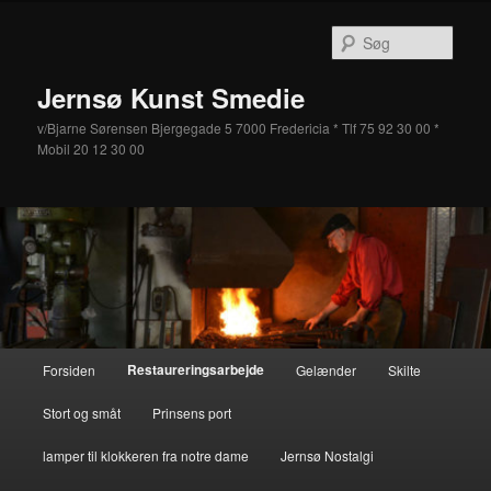
Fortsæt
til
Søg
primært
indhold
Jernsø Kunst Smedie
v/Bjarne Sørensen Bjergegade 5 7000 Fredericia * Tlf 75 92 30 00 *
Mobil 20 12 30 00
Hovedmenu
Restaureringsarbejde
Forsiden
Gelænder
Skilte
Stort og småt
Prinsens port
lamper til klokkeren fra notre dame
Jernsø Nostalgi