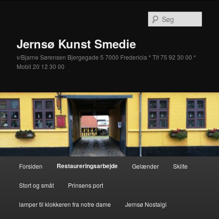
Fortsæt
til
Søg
primært
indhold
Jernsø Kunst Smedie
v/Bjarne Sørensen Bjergegade 5 7000 Fredericia * Tlf 75 92 30 00 *
Mobil 20 12 30 00
Hovedmenu
Restaureringsarbejde
Forsiden
Gelænder
Skilte
Stort og småt
Prinsens port
lamper til klokkeren fra notre dame
Jernsø Nostalgi