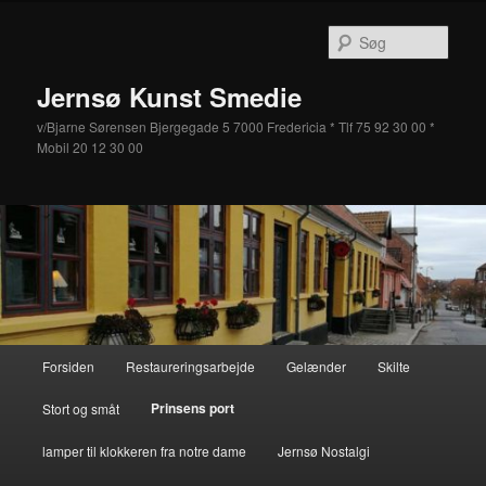
Fortsæt
til
Søg
primært
indhold
Jernsø Kunst Smedie
v/Bjarne Sørensen Bjergegade 5 7000 Fredericia * Tlf 75 92 30 00 *
Mobil 20 12 30 00
Hovedmenu
Forsiden
Restaureringsarbejde
Gelænder
Skilte
Prinsens port
Stort og småt
lamper til klokkeren fra notre dame
Jernsø Nostalgi