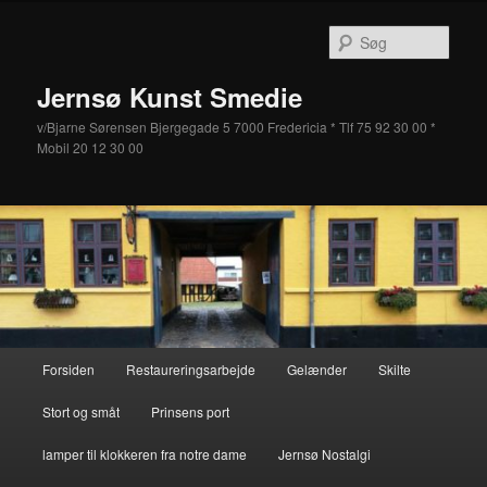
Fortsæt
Fortsæt
til
til
Søg
primært
sekundært
indhold
indhold
Jernsø Kunst Smedie
v/Bjarne Sørensen Bjergegade 5 7000 Fredericia * Tlf 75 92 30 00 *
Mobil 20 12 30 00
Hovedmenu
Forsiden
Restaureringsarbejde
Gelænder
Skilte
Stort og småt
Prinsens port
lamper til klokkeren fra notre dame
Jernsø Nostalgi