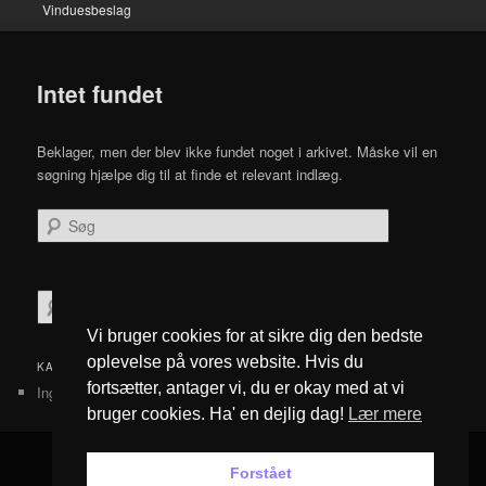
Vinduesbeslag
Intet fundet
Beklager, men der blev ikke fundet noget i arkivet. Måske vil en
søgning hjælpe dig til at finde et relevant indlæg.
Søg
S
ø
Vi bruger cookies for at sikre dig den bedste
g
oplevelse på vores website. Hvis du
KATEGORIER
fortsætter, antager vi, du er okay med at vi
Ingen kategorier
bruger cookies. Ha' en dejlig dag!
Lær mere
Forstået
Privatlivspolitik
Drevet af WordPress