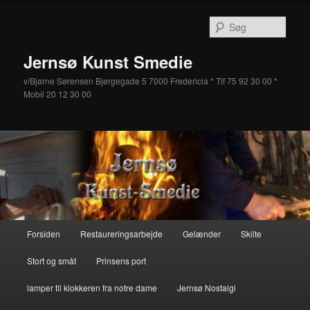
Fortsæt
Fortsæt
til
til
Søg
primært
sekundært
indhold
indhold
Jernsø Kunst Smedie
v/Bjarne Sørensen Bjergegade 5 7000 Fredericia * Tlf 75 92 30 00 *
Mobil 20 12 30 00
Hovedmenu
Forsiden
Restaureringsarbejde
Gelænder
Skilte
Stort og småt
Prinsens port
lamper til klokkeren fra notre dame
Jernsø Nostalgi