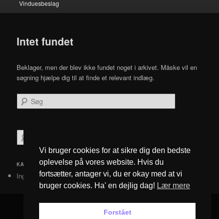
Vinduesbeslag
Intet fundet
Beklager, men der blev ikke fundet noget i arkivet. Måske vil en
søgning hjælpe dig til at finde et relevant indlæg.
Søg
S
ø
Vi bruger cookies for at sikre dig den bedste
g
oplevelse på vores website. Hvis du
KATEGORIER
fortsætter, antager vi, du er okay med at vi
Ingen kategorier
bruger cookies. Ha' en dejlig dag!
Lær mere
Forstået
Privatlivspolitik
Drevet af WordPress