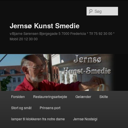
Fortsæt
Fortsæt
til
til
Søg
primært
sekundært
indhold
indhold
Jernsø Kunst Smedie
v/Bjarne Sørensen Bjergegade 5 7000 Fredericia * Tlf 75 92 30 00 *
Mobil 20 12 30 00
Hovedmenu
Forsiden
Restaureringsarbejde
Gelænder
Skilte
Stort og småt
Prinsens port
lamper til klokkeren fra notre dame
Jernsø Nostalgi