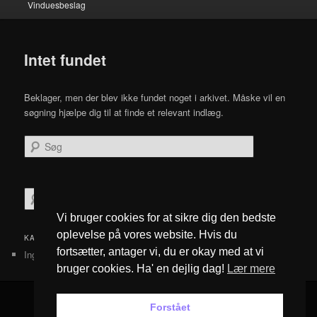
Vinduesbeslag
Intet fundet
Beklager, men der blev ikke fundet noget i arkivet. Måske vil en
søgning hjælpe dig til at finde et relevant indlæg.
Søg
S
ø
Vi bruger cookies for at sikre dig den bedste
g
oplevelse på vores website. Hvis du
KATEGORIER
fortsætter, antager vi, du er okay med at vi
Ingen kategorier
bruger cookies. Ha' en dejlig dag!
Lær mere
Forstået
Privatlivspolitik
Drevet af WordPress