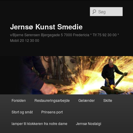
Fortsæt
Fortsæt
til
til
Søg
primært
sekundært
indhold
indhold
Jernsø Kunst Smedie
v/Bjarne Sørensen Bjergegade 5 7000 Fredericia * Tlf 75 92 30 00 *
Mobil 20 12 30 00
Hovedmenu
Forsiden
Restaureringsarbejde
Gelænder
Skilte
Stort og småt
Prinsens port
lamper til klokkeren fra notre dame
Jernsø Nostalgi