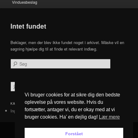
Vinduesbeslag
Intet fundet
Beklager, men der blev ikke fundet noget i arkivet. Måske vil en
søgning hjælpe dig til at finde et relevant indlæg.
Søg
S
ø
Vi bruger cookies for at sikre dig den bedste
g
oplevelse på vores website. Hvis du
KATEGORIER
fortsætter, antager vi, du er okay med at vi
Ingen kategorier
bruger cookies. Ha' en dejlig dag!
Lær mere
Forstået
Privatlivspolitik
Drevet af WordPress