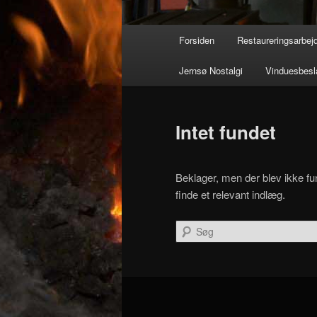
Hovedmenu
Forsiden
Restaureringsarbej
Jernsø Nostalgi
Vinduesbesl
Intet fundet
Beklager, men der blev ikke fun
finde et relevant indlæg.
Søg