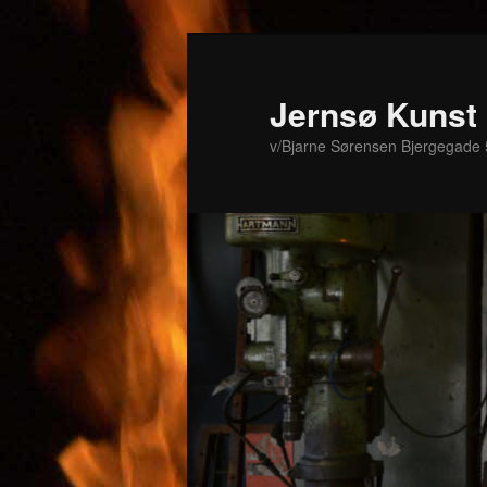
Fortsæt
Fortsæt
til
til
primært
sekundært
Jernsø Kunst
indhold
indhold
v/Bjarne Sørensen Bjergegade 5