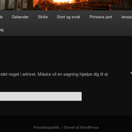
de
Gelænder
Skilte
Stort og småt
Prinsens port
lamper
ag
det noget i arkivet. Måske vil en søgning hjælpe dig til at
Privatlivspolitik
Drevet af WordPress